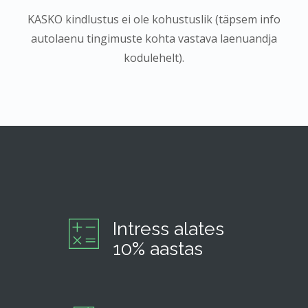
KASKO kindlustus ei ole kohustuslik (täpsem info
autolaenu tingimuste kohta vastava laenuandja
kodulehelt).
Intress alates
10% aastas