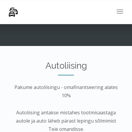
navig
Togg
navig
Autoliising
Pakume autoliisingu - omafinantseering alates
10%
Autoliising antakse mistahes tootmisaastaga
autole ja auto läheb pärast lepingu sõlmimist
Teie omandisse.