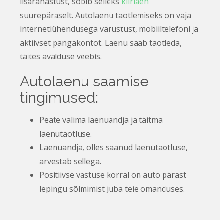
lisarahastust, sobib selleks
kiirlaen
suurepäraselt. Autolaenu taotlemiseks on vaja
internetiühendusega varustust, mobiiltelefoni ja
aktiivset pangakontot. Laenu saab taotleda,
täites avalduse veebis.
Autolaenu saamise
tingimused:
Peate valima laenuandja ja täitma
laenutaotluse.
Laenuandja, olles saanud laenutaotluse,
arvestab sellega.
Positiivse vastuse korral on auto pärast
lepingu sõlmimist juba teie omanduses.